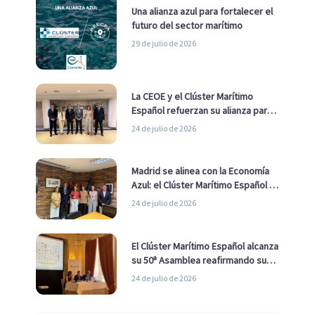
Una alianza azul para fortalecer el
futuro del sector marítimo
29 de julio de 2026
La CEOE y el Clúster Marítimo
Español refuerzan su alianza para
impulsar una estrategia Nacional
24 de julio de 2026
de Economía Azul
Madrid se alinea con la Economía
Azul: el Clúster Marítimo Español y
la Real Liga Naval avanzan alianzas
24 de julio de 2026
con el Ayuntamiento
El Clúster Marítimo Español alcanza
su 50ª Asamblea reafirmando su
liderazgo en la Economía Azul
24 de julio de 2026