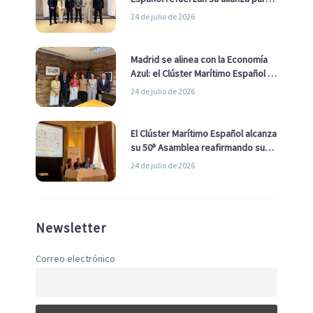
impulsar una estrategia Nacional
24 de julio de 2026
de Economía Azul
Madrid se alinea con la Economía
Azul: el Clúster Marítimo Español y
la Real Liga Naval avanzan alianzas
24 de julio de 2026
con el Ayuntamiento
El Clúster Marítimo Español alcanza
su 50ª Asamblea reafirmando su
liderazgo en la Economía Azul
24 de julio de 2026
Newsletter
Correo electrónico