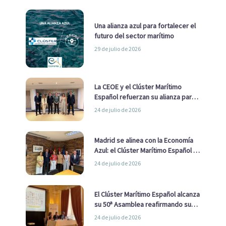
Una alianza azul para fortalecer el
futuro del sector marítimo
29 de julio de 2026
La CEOE y el Clúster Marítimo
Español refuerzan su alianza para
impulsar una estrategia Nacional
24 de julio de 2026
de Economía Azul
Madrid se alinea con la Economía
Azul: el Clúster Marítimo Español y
la Real Liga Naval avanzan alianzas
24 de julio de 2026
con el Ayuntamiento
El Clúster Marítimo Español alcanza
su 50ª Asamblea reafirmando su
liderazgo en la Economía Azul
24 de julio de 2026