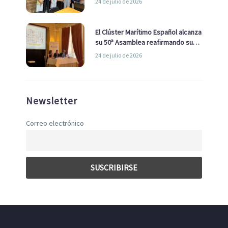
24 de julio de 2026
con el Ayuntamiento
El Clúster Marítimo Español alcanza
su 50ª Asamblea reafirmando su
liderazgo en la Economía Azul
24 de julio de 2026
Newsletter
Correo electrónico