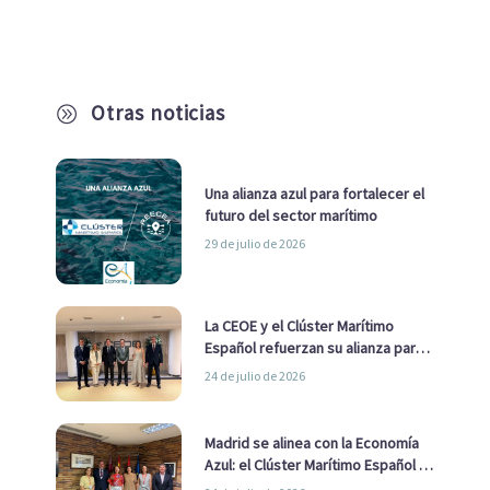
Otras noticias
A
Una alianza azul para fortalecer el
futuro del sector marítimo
29 de julio de 2026
La CEOE y el Clúster Marítimo
Español refuerzan su alianza para
impulsar una estrategia Nacional
24 de julio de 2026
de Economía Azul
Madrid se alinea con la Economía
Azul: el Clúster Marítimo Español y
la Real Liga Naval avanzan alianzas