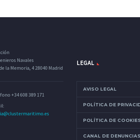
cción
ngenieros Navales
LEGAL
de la Memoria, 4 28040 Madrid
AVISO LEGAL
éfono
+34 608 389 171
POLÍTICA DE PRIVAC
l:
ria@clustermaritimo.es
POLÍTICA DE COOKIE
CANAL DE DENUNCIA