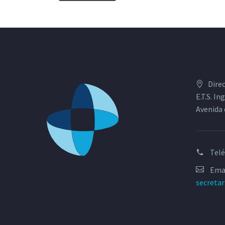
Dire
E.T.S. I
Avenida 
Tel
Emai
secreta