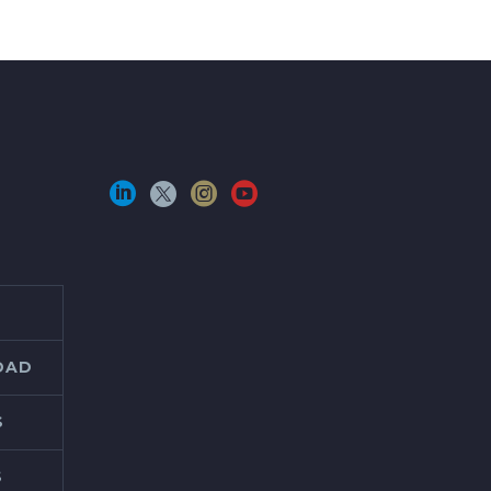
IDAD
S
S