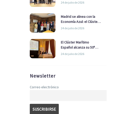
refuerzan su alianza para
24 de julio de 2026
impulsar una estrategia
Nacional de Economía Azul
Madrid se alinea con la
Economía Azul: el Clúster
Marítimo Español y la Real
24 de julio de 2026
Liga Naval avanzan
alianzas con el
Ayuntamiento
El Clúster Marítimo
Español alcanza su 50ª
Asamblea reafirmando su
24 de julio de 2026
liderazgo en la Economía
Azul
Newsletter
Correo electrónico