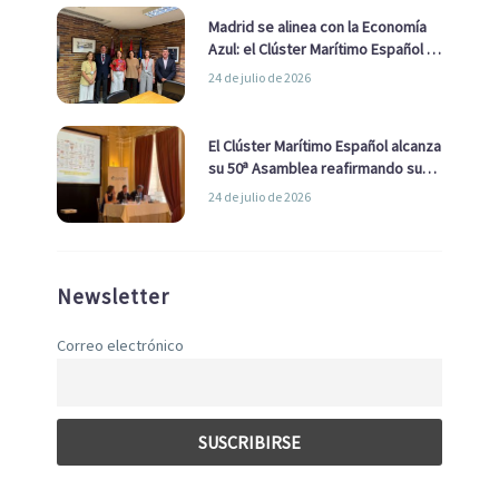
Madrid se alinea con la Economía
Azul: el Clúster Marítimo Español y
la Real Liga Naval avanzan alianzas
24 de julio de 2026
con el Ayuntamiento
El Clúster Marítimo Español alcanza
su 50ª Asamblea reafirmando su
liderazgo en la Economía Azul
24 de julio de 2026
Newsletter
Correo electrónico