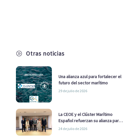
Otras noticias
A
Una alianza azul para fortalecer el
futuro del sector marítimo
29 de julio de 2026
La CEOE y el Clúster Marítimo
Español refuerzan su alianza para
impulsar una estrategia Nacional
24 de julio de 2026
de Economía Azul