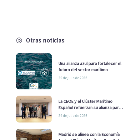
Otras noticias
A
Una alianza azul para fortalecer el
futuro del sector marítimo
29 de julio de 2026
La CEOE y el Clúster Marítimo
Español refuerzan su alianza para
impulsar una estrategia Nacional
24 de julio de 2026
de Economía Azul
Madrid se alinea con la Economía