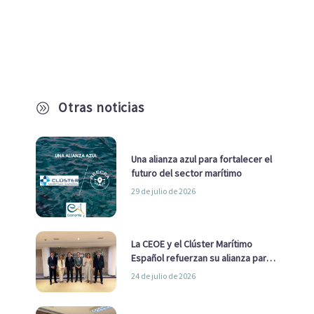
Otras noticias
A
Una alianza azul para fortalecer el
futuro del sector marítimo
29 de julio de 2026
La CEOE y el Clúster Marítimo
Español refuerzan su alianza para
impulsar una estrategia Nacional
24 de julio de 2026
de Economía Azul