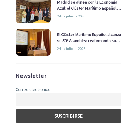
Madrid se alinea con la Economía
Azul: el Clúster Marítimo Español y
la Real Liga Naval avanzan alianzas
24 de julio de 2026
con el Ayuntamiento
El Clúster Marítimo Español alcanza
su 50ª Asamblea reafirmando su
liderazgo en la Economía Azul
24 de julio de 2026
Newsletter
Correo electrónico