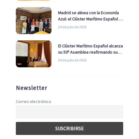
Madrid se alinea con la Economía
Azul: el Clúster Marítimo Español y
la Real Liga Naval avanzan alianzas
24 de julio de 2026
con el Ayuntamiento
El Clúster Marítimo Español alcanza
su 50ª Asamblea reafirmando su
liderazgo en la Economía Azul
24 de julio de 2026
Newsletter
Correo electrónico