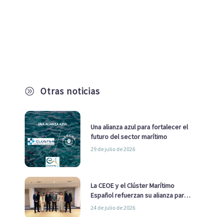
Otras noticias
A
Una alianza azul para fortalecer el
futuro del sector marítimo
29 de julio de 2026
La CEOE y el Clúster Marítimo
Español refuerzan su alianza para
impulsar una estrategia Nacional
24 de julio de 2026
de Economía Azul