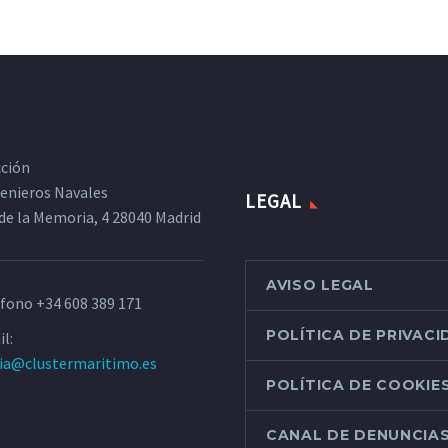
cción
ngenieros Navales
LEGAL
de la Memoria, 4 28040 Madrid
AVISO LEGAL
éfono
+34 608 389 171
POLÍTICA DE PRIVAC
l:
ria@clustermaritimo.es
POLÍTICA DE COOKIE
CANAL DE DENUNCIA