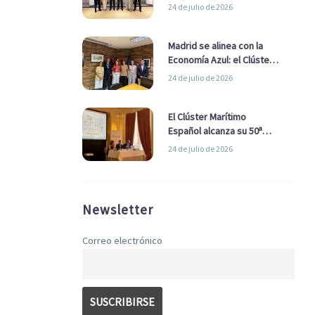
refuerzan su alianza para
24 de julio de 2026
impulsar una estrategia
Nacional de Economía Azul
Madrid se alinea con la
Economía Azul: el Clúster
Marítimo Español y la Real
24 de julio de 2026
Liga Naval avanzan
alianzas con el
Ayuntamiento
El Clúster Marítimo
Español alcanza su 50ª
Asamblea reafirmando su
24 de julio de 2026
liderazgo en la Economía
Azul
Newsletter
Correo electrónico