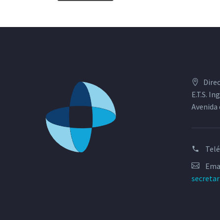
Dire
E.T.S. I
Avenida 
Tel
Emai
secreta