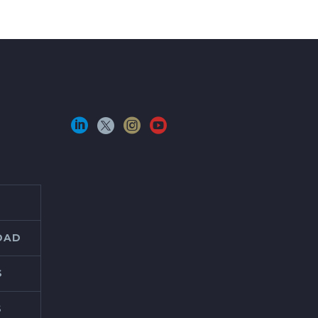
IDAD
S
S