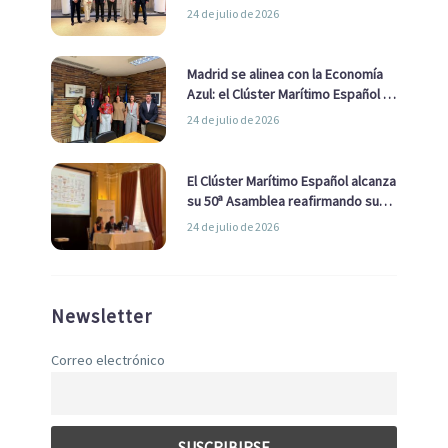
impulsar una estrategia Nacional
24 de julio de 2026
de Economía Azul
Madrid se alinea con la Economía
Azul: el Clúster Marítimo Español y
la Real Liga Naval avanzan alianzas
24 de julio de 2026
con el Ayuntamiento
El Clúster Marítimo Español alcanza
su 50ª Asamblea reafirmando su
liderazgo en la Economía Azul
24 de julio de 2026
Newsletter
Correo electrónico