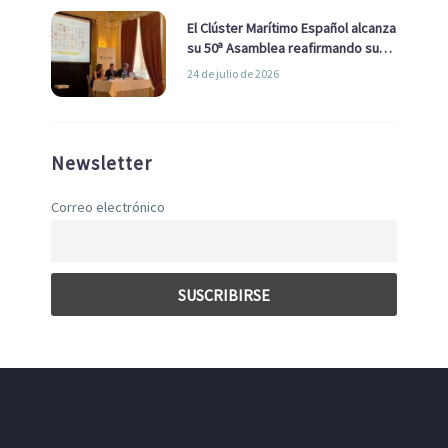
El Clúster Marítimo Español alcanza
su 50ª Asamblea reafirmando su
liderazgo en la Economía Azul
24 de julio de 2026
Newsletter
Correo electrónico