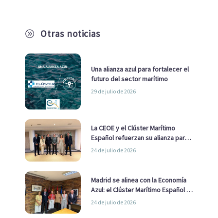
Otras noticias
A
Una alianza azul para fortalecer el
futuro del sector marítimo
29 de julio de 2026
La CEOE y el Clúster Marítimo
Español refuerzan su alianza para
impulsar una estrategia Nacional
24 de julio de 2026
de Economía Azul
Madrid se alinea con la Economía
Azul: el Clúster Marítimo Español y
la Real Liga Naval avanzan alianzas
24 de julio de 2026
con el Ayuntamiento