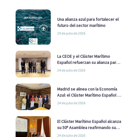
Una alianza azul para fortalecer el
futuro del sector marítimo
29 de julio de 2026
La CEOE y el Clúster Marítimo
Español refuerzan su alianza para
impulsar una estrategia Nacional
24 de julio de 2026
de Economía Azul
Madrid se alinea con la Economía
Azul: el Clúster Marítimo Español y
la Real Liga Naval avanzan alianzas
24 de julio de 2026
con el Ayuntamiento
El Clúster Marítimo Español alcanza
su 50ª Asamblea reafirmando su
liderazgo en la Economía Azul
24 de julio de 2026