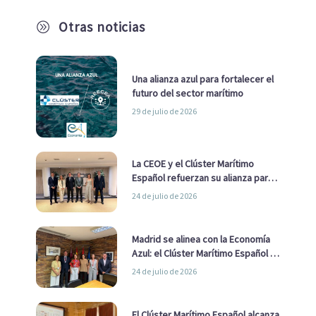
Otras noticias
A
Una alianza azul para fortalecer el
futuro del sector marítimo
29 de julio de 2026
La CEOE y el Clúster Marítimo
Español refuerzan su alianza para
impulsar una estrategia Nacional
24 de julio de 2026
de Economía Azul
Madrid se alinea con la Economía
Azul: el Clúster Marítimo Español y
la Real Liga Naval avanzan alianzas
24 de julio de 2026
con el Ayuntamiento
El Clúster Marítimo Español alcanza