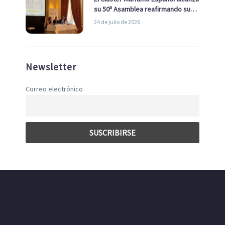
su 50ª Asamblea reafirmando su
liderazgo en la Economía Azul
24 de julio de 2026
Newsletter
Correo electrónico