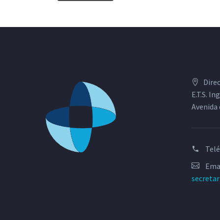
Dire
E.T.S. I
Avenida 
Tel
Emai
secreta