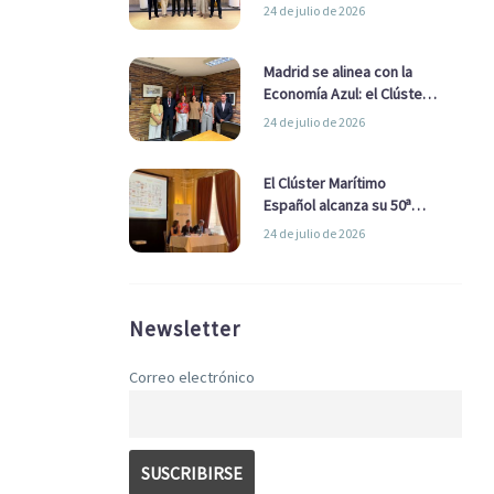
refuerzan su alianza para
24 de julio de 2026
impulsar una estrategia
Nacional de Economía Azul
Madrid se alinea con la
Economía Azul: el Clúster
Marítimo Español y la Real
24 de julio de 2026
Liga Naval avanzan
alianzas con el
Ayuntamiento
El Clúster Marítimo
Español alcanza su 50ª
Asamblea reafirmando su
24 de julio de 2026
liderazgo en la Economía
Azul
Newsletter
Correo electrónico