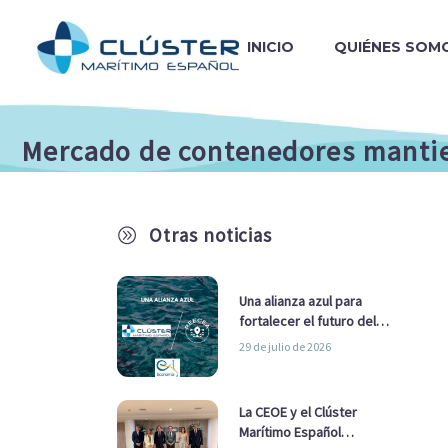
INICIO
QUIÉNES SOM
Mercado de contenedores mantie
Otras noticias
A
Una alianza azul para
fortalecer el futuro del
sector marítimo
29 de julio de 2026
La CEOE y el Clúster
Marítimo Español