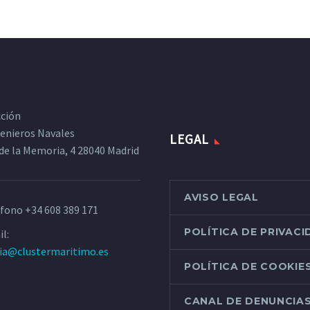
cción
ngenieros Navales
LEGAL
de la Memoria, 4 28040 Madrid
AVISO LEGAL
éfono
+34 608 389 171
POLÍTICA DE PRIVAC
l:
ria@clustermaritimo.es
POLÍTICA DE COOKIE
CANAL DE DENUNCIA