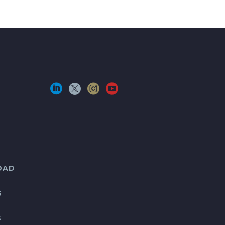
IDAD
S
S