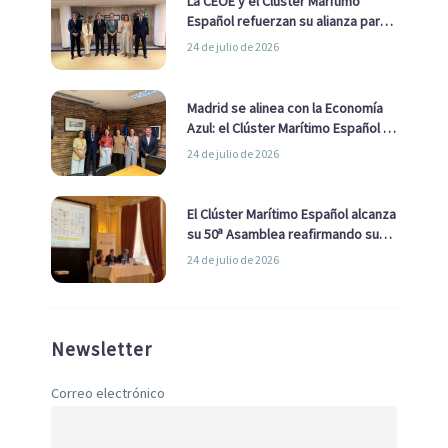
La CEOE y el Clúster Marítimo
Español refuerzan su alianza para
impulsar una estrategia Nacional
24 de julio de 2026
de Economía Azul
Madrid se alinea con la Economía
Azul: el Clúster Marítimo Español y
la Real Liga Naval avanzan alianzas
24 de julio de 2026
con el Ayuntamiento
El Clúster Marítimo Español alcanza
su 50ª Asamblea reafirmando su
liderazgo en la Economía Azul
24 de julio de 2026
Newsletter
Correo electrónico