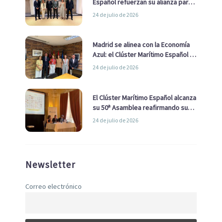
Español refuerzan su alianza para
impulsar una estrategia Nacional
24 de julio de 2026
de Economía Azul
Madrid se alinea con la Economía
Azul: el Clúster Marítimo Español y
la Real Liga Naval avanzan alianzas
24 de julio de 2026
con el Ayuntamiento
El Clúster Marítimo Español alcanza
su 50ª Asamblea reafirmando su
liderazgo en la Economía Azul
24 de julio de 2026
Newsletter
Correo electrónico