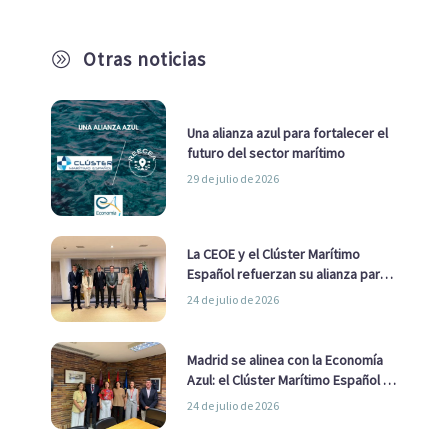
Otras noticias
A
Una alianza azul para fortalecer el
futuro del sector marítimo
29 de julio de 2026
La CEOE y el Clúster Marítimo
Español refuerzan su alianza para
impulsar una estrategia Nacional
24 de julio de 2026
de Economía Azul
Madrid se alinea con la Economía
Azul: el Clúster Marítimo Español y
la Real Liga Naval avanzan alianzas
24 de julio de 2026
con el Ayuntamiento