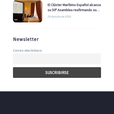
El Clúster Marítimo Español alcanza
su 50ª Asamblea reafirmando su
liderazgo en la Economía Azul
24 de julio de 2026
Newsletter
Correo electrónico