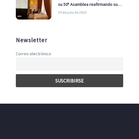
su 50ª Asamblea reafirmando su
liderazgo en la Economía Azul
24 de julio de 2026
Newsletter
Correo electrónico