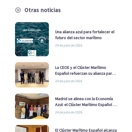
Otras noticias
A
Una alianza azul para fortalecer el
futuro del sector marítimo
29 de julio de 2026
La CEOE y el Clúster Marítimo
Español refuerzan su alianza para
impulsar una estrategia Nacional
24 de julio de 2026
de Economía Azul
Madrid se alinea con la Economía
Azul: el Clúster Marítimo Español y
la Real Liga Naval avanzan alianzas
24 de julio de 2026
con el Ayuntamiento
El Clúster Marítimo Español alcanza