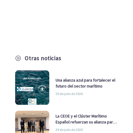
Otras noticias
A
Una alianza azul para fortalecer el
futuro del sector marítimo
29 de julio de 2026
La CEOE y el Clúster Marítimo
Español refuerzan su alianza para
impulsar una estrategia Nacional
24 de julio de 2026