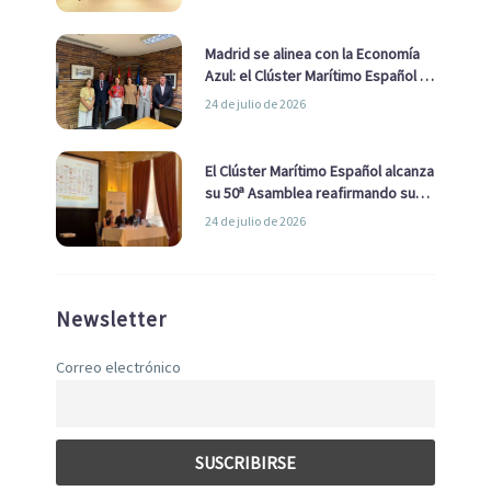
de Economía Azul
Madrid se alinea con la Economía
Azul: el Clúster Marítimo Español y
la Real Liga Naval avanzan alianzas
24 de julio de 2026
con el Ayuntamiento
El Clúster Marítimo Español alcanza
su 50ª Asamblea reafirmando su
liderazgo en la Economía Azul
24 de julio de 2026
Newsletter
Correo electrónico