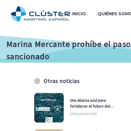
INICIO
QUIÉNES SOM
Marina Mercante prohíbe el paso 
sancionado
Otras noticias
A
Una alianza azul para
fortalecer el futuro del
sector marítimo
29 de julio de 2026