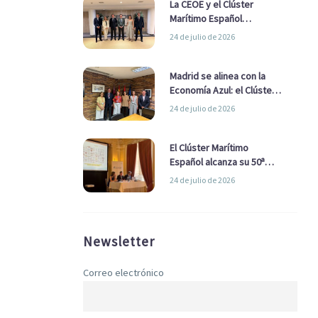
La CEOE y el Clúster
Marítimo Español
refuerzan su alianza para
24 de julio de 2026
impulsar una estrategia
Nacional de Economía Azul
Madrid se alinea con la
Economía Azul: el Clúster
Marítimo Español y la Real
24 de julio de 2026
Liga Naval avanzan
alianzas con el
Ayuntamiento
El Clúster Marítimo
Español alcanza su 50ª
Asamblea reafirmando su
24 de julio de 2026
liderazgo en la Economía
Azul
Newsletter
Correo electrónico