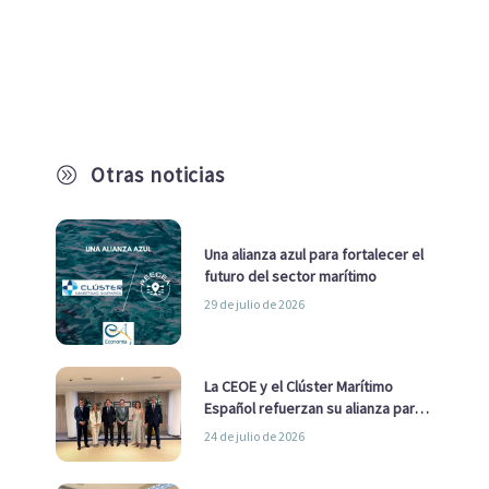
Otras noticias
A
Una alianza azul para fortalecer el
futuro del sector marítimo
29 de julio de 2026
La CEOE y el Clúster Marítimo
Español refuerzan su alianza para
impulsar una estrategia Nacional
24 de julio de 2026
de Economía Azul