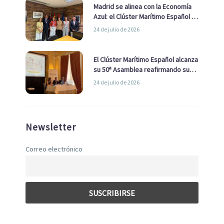
Madrid se alinea con la Economía
Azul: el Clúster Marítimo Español y
la Real Liga Naval avanzan alianzas
24 de julio de 2026
con el Ayuntamiento
El Clúster Marítimo Español alcanza
su 50ª Asamblea reafirmando su
liderazgo en la Economía Azul
24 de julio de 2026
Newsletter
Correo electrónico