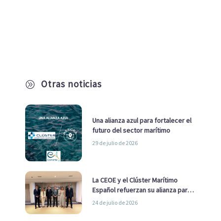
Otras noticias
A
Una alianza azul para fortalecer el
futuro del sector marítimo
29 de julio de 2026
La CEOE y el Clúster Marítimo
Español refuerzan su alianza para
impulsar una estrategia Nacional
24 de julio de 2026
de Economía Azul