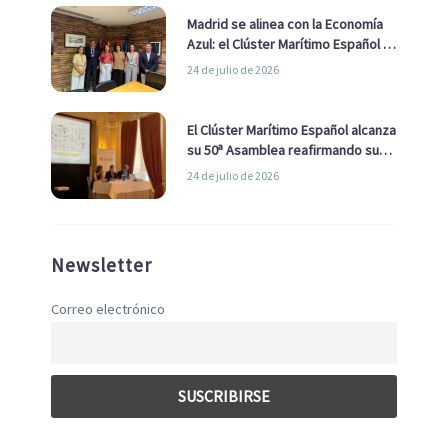
Madrid se alinea con la Economía
Azul: el Clúster Marítimo Español y
la Real Liga Naval avanzan alianzas
24 de julio de 2026
con el Ayuntamiento
El Clúster Marítimo Español alcanza
su 50ª Asamblea reafirmando su
liderazgo en la Economía Azul
24 de julio de 2026
Newsletter
Correo electrónico