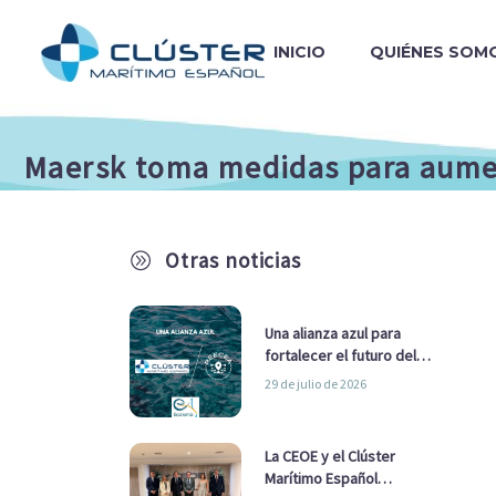
INICIO
QUIÉNES SOM
Maersk toma medidas para aumen
Otras noticias
A
Una alianza azul para
fortalecer el futuro del
sector marítimo
29 de julio de 2026
La CEOE y el Clúster
Marítimo Español