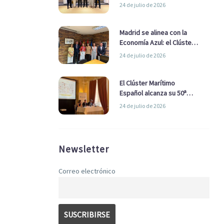
refuerzan su alianza para
24 de julio de 2026
impulsar una estrategia
Nacional de Economía Azul
Madrid se alinea con la
Economía Azul: el Clúster
Marítimo Español y la Real
24 de julio de 2026
Liga Naval avanzan
alianzas con el
Ayuntamiento
El Clúster Marítimo
Español alcanza su 50ª
Asamblea reafirmando su
24 de julio de 2026
liderazgo en la Economía
Azul
Newsletter
Correo electrónico