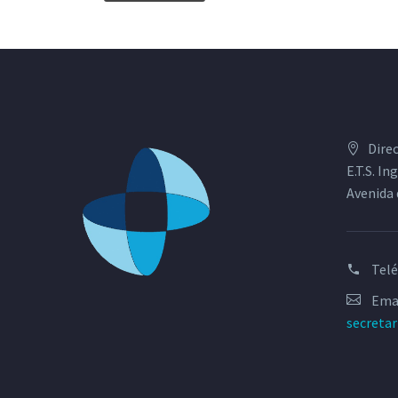
Dire
E.T.S. I
Avenida 
Tel
Emai
secreta