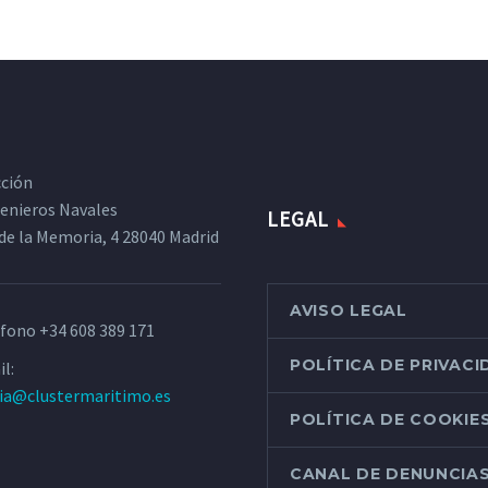
cción
ngenieros Navales
LEGAL
de la Memoria, 4 28040 Madrid
AVISO LEGAL
éfono
+34 608 389 171
POLÍTICA DE PRIVAC
l:
ria@clustermaritimo.es
POLÍTICA DE COOKIE
CANAL DE DENUNCIA