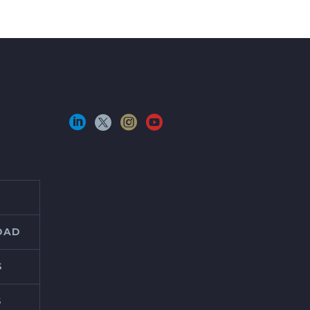
IDAD
S
S