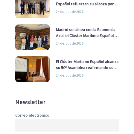
Español refuerzan su alianza para
impulsar una estrategia Nacional
24 de julio de 2026
de Economía Azul
Madrid se alinea con la Economía
Azul: el Clúster Marítimo Español y
la Real Liga Naval avanzan alianzas
24 de julio de 2026
con el Ayuntamiento
El Clúster Marítimo Español alcanza
su 50ª Asamblea reafirmando su
liderazgo en la Economía Azul
24 de julio de 2026
Newsletter
Correo electrónico