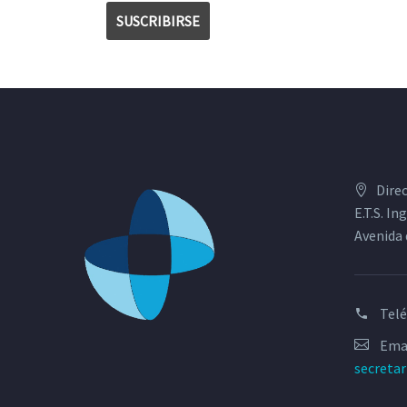
Dire
E.T.S. I
Avenida 
Tel
Emai
secreta