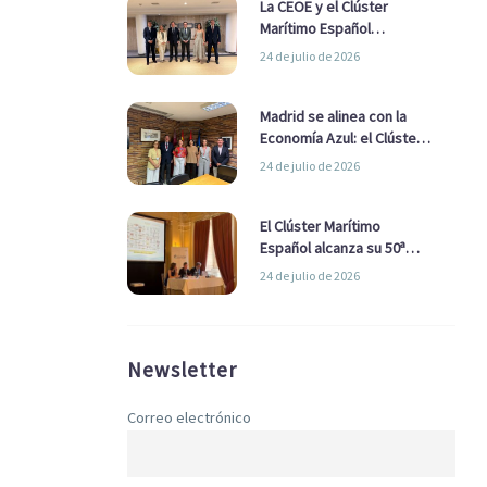
La CEOE y el Clúster
Marítimo Español
refuerzan su alianza para
24 de julio de 2026
impulsar una estrategia
Nacional de Economía Azul
Madrid se alinea con la
Economía Azul: el Clúster
Marítimo Español y la Real
24 de julio de 2026
Liga Naval avanzan
alianzas con el
Ayuntamiento
El Clúster Marítimo
Español alcanza su 50ª
Asamblea reafirmando su
24 de julio de 2026
liderazgo en la Economía
Azul
Newsletter
Correo electrónico