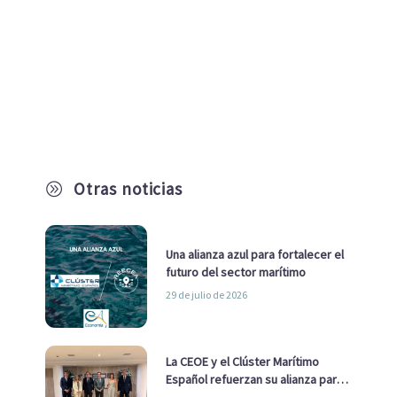
Otras noticias
A
Una alianza azul para fortalecer el
futuro del sector marítimo
29 de julio de 2026
La CEOE y el Clúster Marítimo
Español refuerzan su alianza para
impulsar una estrategia Nacional