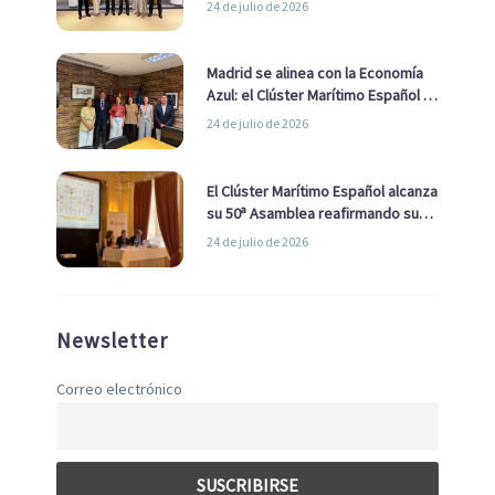
24 de julio de 2026
de Economía Azul
Madrid se alinea con la Economía
Azul: el Clúster Marítimo Español y
la Real Liga Naval avanzan alianzas
24 de julio de 2026
con el Ayuntamiento
El Clúster Marítimo Español alcanza
su 50ª Asamblea reafirmando su
liderazgo en la Economía Azul
24 de julio de 2026
Newsletter
Correo electrónico