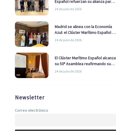
Español refuerzan su alianza para
impulsar una estrategia Nacional
24 de julio de 2026
de Economía Azul
Madrid se alinea con la Economía
Azul: el Clúster Marítimo Español y
la Real Liga Naval avanzan alianzas
24 de julio de 2026
con el Ayuntamiento
El Clúster Marítimo Español alcanza
su 50ª Asamblea reafirmando su
liderazgo en la Economía Azul
24 de julio de 2026
Newsletter
Correo electrónico