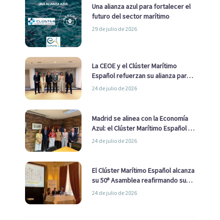
Una alianza azul para fortalecer el
futuro del sector marítimo
29 de julio de 2026
La CEOE y el Clúster Marítimo
Español refuerzan su alianza para
impulsar una estrategia Nacional
24 de julio de 2026
de Economía Azul
Madrid se alinea con la Economía
Azul: el Clúster Marítimo Español y
la Real Liga Naval avanzan alianzas
24 de julio de 2026
con el Ayuntamiento
El Clúster Marítimo Español alcanza
su 50ª Asamblea reafirmando su
liderazgo en la Economía Azul
24 de julio de 2026