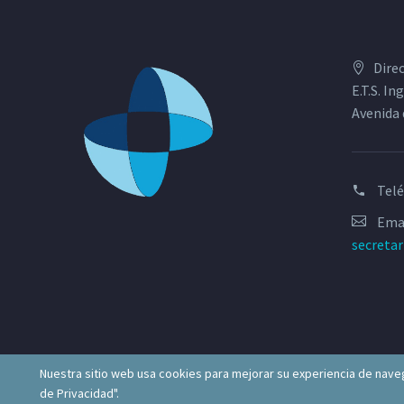
Dire
E.T.S. I
Avenida 
Tel
Emai
secreta
Nuestra sitio web usa cookies para mejorar su experiencia de naveg
de Privacidad".