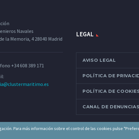
cción
ngenieros Navales
LEGAL
de la Memoria, 4 28040 Madrid
AVISO LEGAL
éfono
+34 608 389 171
POLÍTICA DE PRIVAC
l:
ria@clustermaritimo.es
POLÍTICA DE COOKIE
CANAL DE DENUNCIA
ación. Para más información sobre el control de las cookies pulse "Prefer