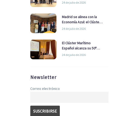
refuerzan su alianza para
24 de julio de 2026
impulsar una estrategia
Nacional de Economía Azul
Madrid se alinea con la
Economía Azul: el Clúster
Marítimo Español y la Real
24 de julio de 2026
Liga Naval avanzan
alianzas con el
Ayuntamiento
El Clúster Marítimo
Español alcanza su 50ª
Asamblea reafirmando su
24 de julio de 2026
liderazgo en la Economía
Azul
Newsletter
Correo electrónico