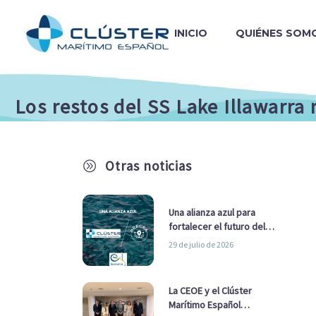
INICIO
QUIÉNES SOM
Los restos del SS Lake Illawarra
Otras noticias
A
Una alianza azul para
fortalecer el futuro del
sector marítimo
29 de julio de 2026
La CEOE y el Clúster
Marítimo Español