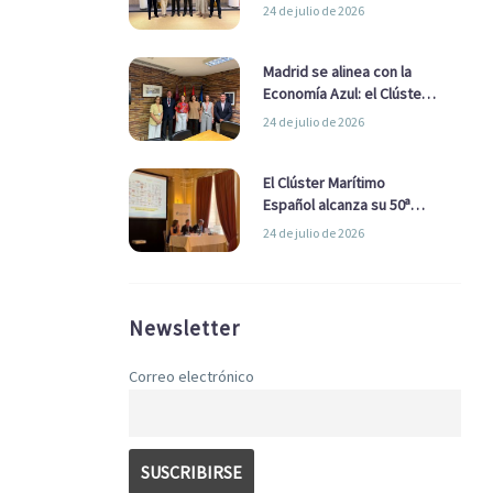
refuerzan su alianza para
24 de julio de 2026
impulsar una estrategia
Nacional de Economía Azul
Madrid se alinea con la
Economía Azul: el Clúster
Marítimo Español y la Real
24 de julio de 2026
Liga Naval avanzan
alianzas con el
Ayuntamiento
El Clúster Marítimo
Español alcanza su 50ª
Asamblea reafirmando su
24 de julio de 2026
liderazgo en la Economía
Azul
Newsletter
Correo electrónico