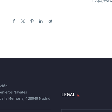
http://www
cción
ngenieros Navales
LEGAL
de la Memoria, 4 28040 Madrid