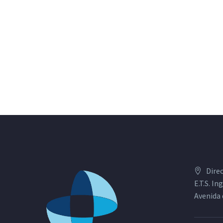
Dire
E.T.S. I
Avenida 