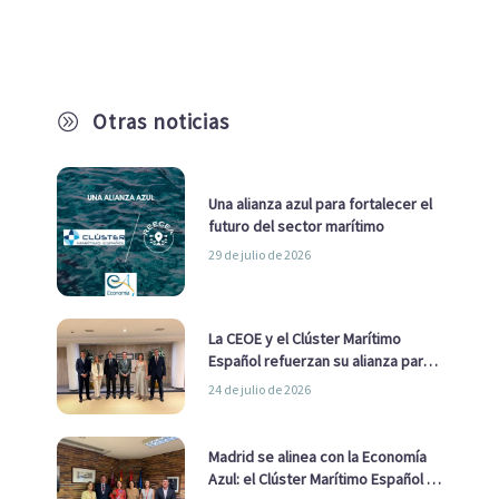
Otras noticias
A
Una alianza azul para fortalecer el
futuro del sector marítimo
29 de julio de 2026
La CEOE y el Clúster Marítimo
Español refuerzan su alianza para
impulsar una estrategia Nacional
24 de julio de 2026
de Economía Azul
Madrid se alinea con la Economía
Azul: el Clúster Marítimo Español y