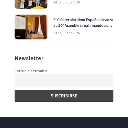
la Real Liga Naval avanzan alianzas
24 de julio de 2026
con el Ayuntamiento
El Clúster Marítimo Español alcanza
su 50ª Asamblea reafirmando su
liderazgo en la Economía Azul
24 de julio de 2026
Newsletter
Correo electrónico