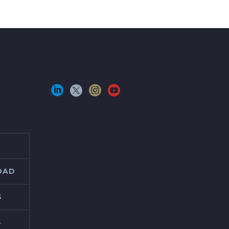
IDAD
S
S