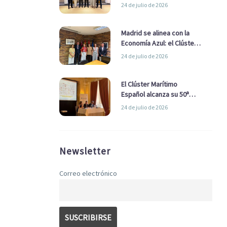
refuerzan su alianza para
24 de julio de 2026
impulsar una estrategia
Nacional de Economía Azul
Madrid se alinea con la
Economía Azul: el Clúster
Marítimo Español y la Real
24 de julio de 2026
Liga Naval avanzan
alianzas con el
Ayuntamiento
El Clúster Marítimo
Español alcanza su 50ª
Asamblea reafirmando su
24 de julio de 2026
liderazgo en la Economía
Azul
Newsletter
Correo electrónico