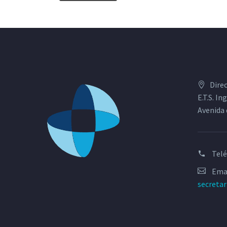
Dire
E.T.S. I
Avenida 
Tel
Emai
secreta