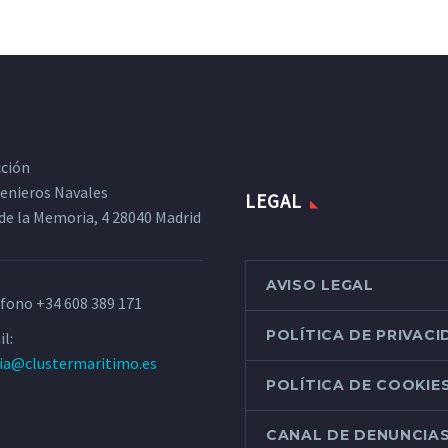
cción
ngenieros Navales
LEGAL
de la Memoria, 4 28040 Madrid
AVISO LEGAL
éfono
+34 608 389 171
POLÍTICA DE PRIVAC
l:
ria@clustermaritimo.es
POLÍTICA DE COOKIE
CANAL DE DENUNCIA