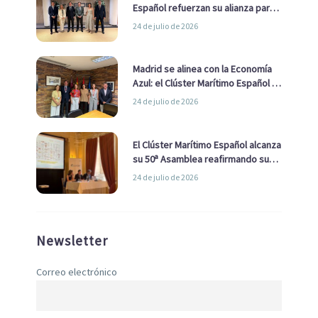
Español refuerzan su alianza para
impulsar una estrategia Nacional
24 de julio de 2026
de Economía Azul
Madrid se alinea con la Economía
Azul: el Clúster Marítimo Español y
la Real Liga Naval avanzan alianzas
24 de julio de 2026
con el Ayuntamiento
El Clúster Marítimo Español alcanza
su 50ª Asamblea reafirmando su
liderazgo en la Economía Azul
24 de julio de 2026
Newsletter
Correo electrónico