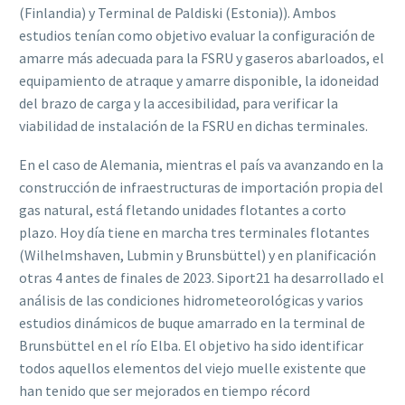
(Finlandia) y Terminal de Paldiski (Estonia)). Ambos
estudios tenían como objetivo evaluar
la
configuración
de
amarre
más
adecuada
para
la
FSRU
y
gaseros
abarloado
s,
el
equipamiento
de
atraque
y
amarre
disponible,
la
idoneidad
del
brazo
de carga
y
la
accesibilidad, para verificar la
viabilidad de instalación de la FSRU en dichas terminales.
En el caso de
Alemania
, mientras el país
va avanzando en la
construcción de
infraestructuras
de importación propia del
gas natural,
está
fletando
unidades flotantes a corto
plazo. Hoy
día
tiene en marcha
tres terminales flotantes
(Wilhelmshaven, Lubmin y Brunsbüttel) y
en
planifica
ción
otras 4 antes de finales de 2023. Siport21 ha
desarrollado el
análisis de las
condiciones hidrometeorológicas y varios
estudios dinámicos de buque amarrado en la
terminal de
Brunsbüttel en el río Elba
. El
objetivo
ha sido
identificar
todos aquellos
elementos del viejo muelle existente que
han
tenido que ser mejorados en tiempo récord