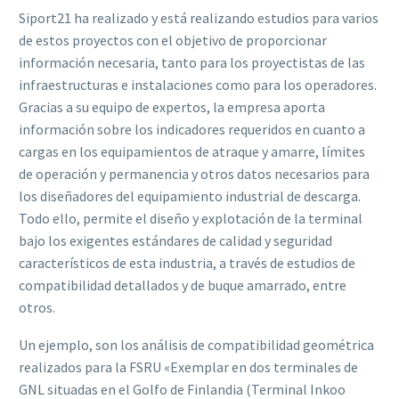
S
iport21 ha realizado y está realizando estudios para varios
de estos proyectos con el
objetivo
de
proporcionar
información
necesaria,
tanto
para
los
proyectistas
de
las
infraestructuras e instalaciones como para los operadores
.
Gracias a su equipo de exper
tos,
la empresa a
porta
información sobre los
indicadores requeridos en cuanto a
cargas en los
equipamientos de atraque y amarre, límites
de operación y permanencia y otros datos
necesarios para
los diseñadores del equipamiento industrial de descarga
.
Todo
ello,
permite
el diseño y explotación de la
terminal
bajo los exigentes estándares de calidad y seguridad
característicos de esta industria, a través de estudios de
compatibilidad detallados y de
buque amarrado, entre
otros.
Un
ejempl
o,
son
los
análisis
de
c
ompatibilidad
geométrica
realizados
para
l
a
FSRU
«Exemplar en dos terminales de
GNL situadas en el Golfo de Finlandia (Terminal Inkoo