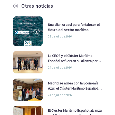
Otras noticias
A
Una alianza azul para fortalecer el
futuro del sector marítimo
29 de julio de 2026
La CEOE y el Clúster Marítimo
Español refuerzan su alianza para
impulsar una estrategia Nacional
24 de julio de 2026
de Economía Azul
Madrid se alinea con la Economía
Azul: el Clúster Marítimo Español y
la Real Liga Naval avanzan alianzas
24 de julio de 2026
con el Ayuntamiento
El Clúster Marítimo Español alcanza