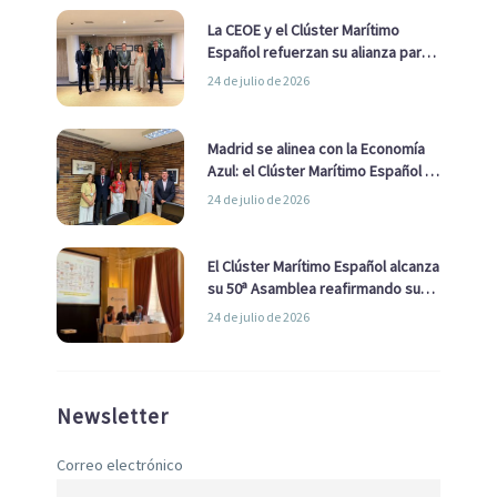
La CEOE y el Clúster Marítimo
Español refuerzan su alianza para
impulsar una estrategia Nacional
24 de julio de 2026
de Economía Azul
Madrid se alinea con la Economía
Azul: el Clúster Marítimo Español y
la Real Liga Naval avanzan alianzas
24 de julio de 2026
con el Ayuntamiento
El Clúster Marítimo Español alcanza
su 50ª Asamblea reafirmando su
liderazgo en la Economía Azul
24 de julio de 2026
Newsletter
Correo electrónico