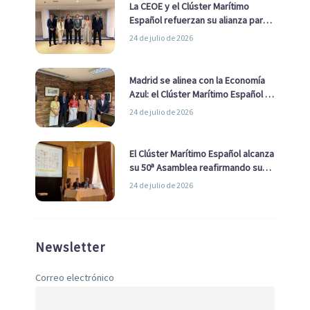
La CEOE y el Clúster Marítimo
Español refuerzan su alianza para
impulsar una estrategia Nacional
24 de julio de 2026
de Economía Azul
Madrid se alinea con la Economía
Azul: el Clúster Marítimo Español y
la Real Liga Naval avanzan alianzas
24 de julio de 2026
con el Ayuntamiento
El Clúster Marítimo Español alcanza
su 50ª Asamblea reafirmando su
liderazgo en la Economía Azul
24 de julio de 2026
Newsletter
Correo electrónico