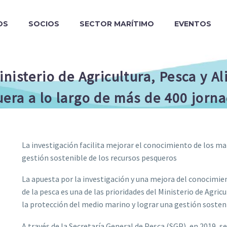
OS
SOCIOS
SECTOR MARÍTIMO
EVENTOS
nisterio de Agricultura, Pesca y 
era a lo largo de más de 400 jorn
La investigación facilita mejorar el conocimiento de los ma
gestión sostenible de los recursos pesqueros
La apuesta por la investigación y una mejora del conocimie
de la pesca es una de las prioridades del Ministerio de Agri
la protección del medio marino y lograr una gestión sosteni
A través de la Secretaría General de Pesca (SGP), en 2019, 