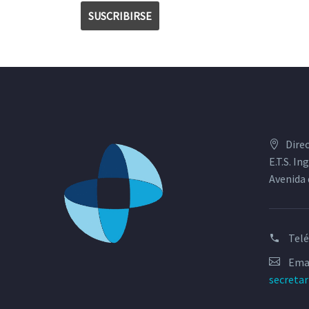
Dire
E.T.S. I
Avenida 
Tel
Emai
secreta