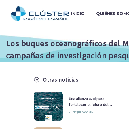
INICIO
QUIÉNES SOM
Los buques oceanográficos del Mi
campañas de investigación pesqu
Otras noticias
A
Una alianza azul para
fortalecer el futuro del
sector marítimo
29 de julio de 2026