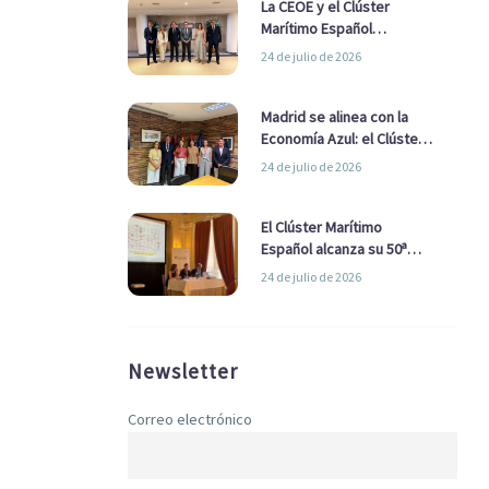
La CEOE y el Clúster
Marítimo Español
refuerzan su alianza para
24 de julio de 2026
impulsar una estrategia
Nacional de Economía Azul
Madrid se alinea con la
Economía Azul: el Clúster
Marítimo Español y la Real
24 de julio de 2026
Liga Naval avanzan
alianzas con el
Ayuntamiento
El Clúster Marítimo
Español alcanza su 50ª
Asamblea reafirmando su
24 de julio de 2026
liderazgo en la Economía
Azul
Newsletter
Correo electrónico