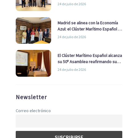
impulsar una estrategia Nacional
24 de julio de 2026
de Economía Azul
Madrid se alinea con la Economía
Azul: el Clúster Marítimo Español y
la Real Liga Naval avanzan alianzas
24 de julio de 2026
con el Ayuntamiento
El Clúster Marítimo Español alcanza
su 50ª Asamblea reafirmando su
liderazgo en la Economía Azul
24 de julio de 2026
Newsletter
Correo electrónico