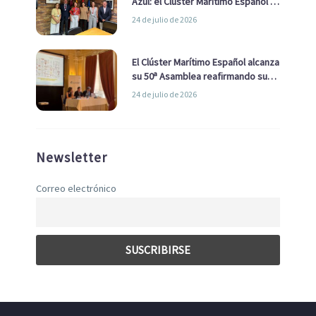
Azul: el Clúster Marítimo Español y
la Real Liga Naval avanzan alianzas
24 de julio de 2026
con el Ayuntamiento
El Clúster Marítimo Español alcanza
su 50ª Asamblea reafirmando su
liderazgo en la Economía Azul
24 de julio de 2026
Newsletter
Correo electrónico