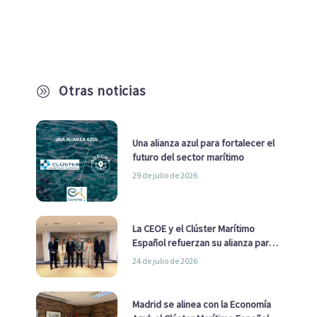
Otras noticias
A
Una alianza azul para fortalecer el
futuro del sector marítimo
29 de julio de 2026
La CEOE y el Clúster Marítimo
Español refuerzan su alianza para
impulsar una estrategia Nacional
24 de julio de 2026
de Economía Azul
Madrid se alinea con la Economía