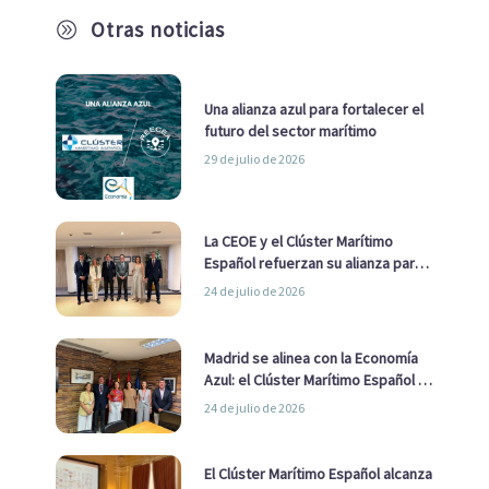
Otras noticias
A
Una alianza azul para fortalecer el
futuro del sector marítimo
29 de julio de 2026
La CEOE y el Clúster Marítimo
Español refuerzan su alianza para
impulsar una estrategia Nacional
24 de julio de 2026
de Economía Azul
Madrid se alinea con la Economía
Azul: el Clúster Marítimo Español y
la Real Liga Naval avanzan alianzas
24 de julio de 2026
con el Ayuntamiento
El Clúster Marítimo Español alcanza