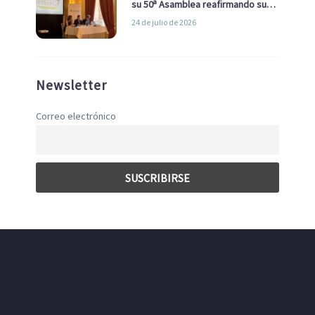
su 50ª Asamblea reafirmando su
liderazgo en la Economía Azul
24 de julio de 2026
Newsletter
Correo electrónico