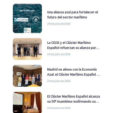
Una alianza azul para fortalecer el
futuro del sector marítimo
29 de julio de 2026
La CEOE y el Clúster Marítimo
Español refuerzan su alianza para
impulsar una estrategia Nacional
24 de julio de 2026
de Economía Azul
Madrid se alinea con la Economía
Azul: el Clúster Marítimo Español y
la Real Liga Naval avanzan alianzas
24 de julio de 2026
con el Ayuntamiento
El Clúster Marítimo Español alcanza
su 50ª Asamblea reafirmando su
liderazgo en la Economía Azul
24 de julio de 2026