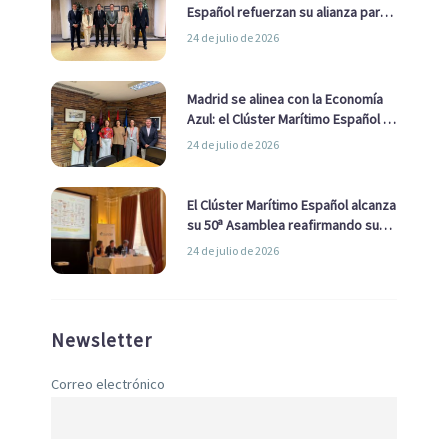
Español refuerzan su alianza para
impulsar una estrategia Nacional
24 de julio de 2026
de Economía Azul
Madrid se alinea con la Economía
Azul: el Clúster Marítimo Español y
la Real Liga Naval avanzan alianzas
24 de julio de 2026
con el Ayuntamiento
El Clúster Marítimo Español alcanza
su 50ª Asamblea reafirmando su
liderazgo en la Economía Azul
24 de julio de 2026
Newsletter
Correo electrónico