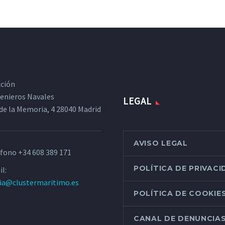
cción
ngenieros Navales
LEGAL
de la Memoria, 4 28040 Madrid
AVISO LEGAL
éfono
+34 608 389 171
POLÍTICA DE PRIVAC
l:
ria@clustermaritimo.es
POLÍTICA DE COOKIE
CANAL DE DENUNCIA