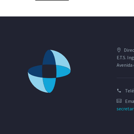
Dire
E.T.S. I
Avenida 
Tel
Emai
secreta