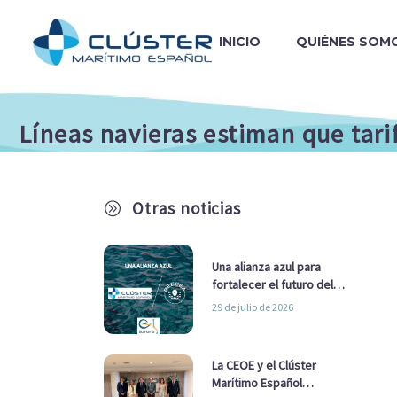
INICIO
QUIÉNES SOM
Líneas navieras estiman que tarif
Otras noticias
A
Una alianza azul para
fortalecer el futuro del
sector marítimo
29 de julio de 2026
La CEOE y el Clúster
Marítimo Español