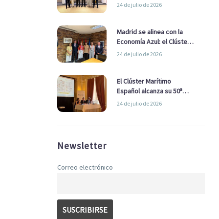
refuerzan su alianza para
24 de julio de 2026
impulsar una estrategia
Nacional de Economía Azul
Madrid se alinea con la
Economía Azul: el Clúster
Marítimo Español y la Real
24 de julio de 2026
Liga Naval avanzan
alianzas con el
Ayuntamiento
El Clúster Marítimo
Español alcanza su 50ª
Asamblea reafirmando su
24 de julio de 2026
liderazgo en la Economía
Azul
Newsletter
Correo electrónico