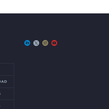
IDAD
S
S