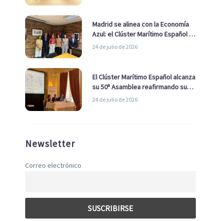
de Economía Azul
Madrid se alinea con la Economía
Azul: el Clúster Marítimo Español y
la Real Liga Naval avanzan alianzas
24 de julio de 2026
con el Ayuntamiento
El Clúster Marítimo Español alcanza
su 50ª Asamblea reafirmando su
liderazgo en la Economía Azul
24 de julio de 2026
Newsletter
Correo electrónico