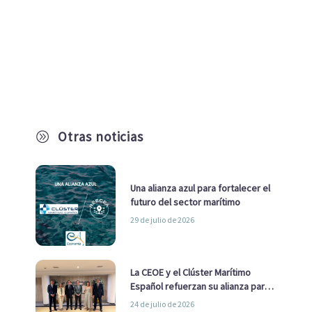
Otras noticias
A
Una alianza azul para fortalecer el
futuro del sector marítimo
29 de julio de 2026
La CEOE y el Clúster Marítimo
Español refuerzan su alianza para
impulsar una estrategia Nacional
24 de julio de 2026