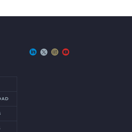
IDAD
S
S