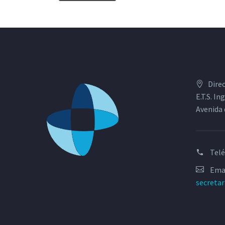
Dire
E.T.S. I
Avenida 
Tel
Emai
secreta