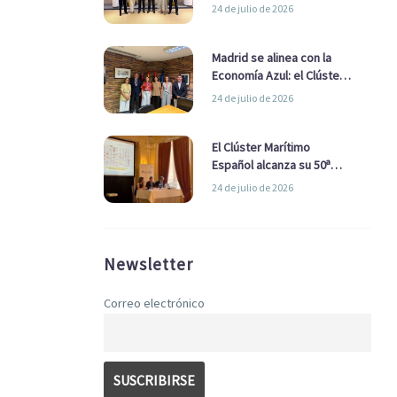
refuerzan su alianza para
24 de julio de 2026
impulsar una estrategia
Nacional de Economía Azul
Madrid se alinea con la
Economía Azul: el Clúster
Marítimo Español y la Real
24 de julio de 2026
Liga Naval avanzan
alianzas con el
Ayuntamiento
El Clúster Marítimo
Español alcanza su 50ª
Asamblea reafirmando su
24 de julio de 2026
liderazgo en la Economía
Azul
Newsletter
Correo electrónico