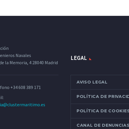
cción
ngenieros Navales
LEGAL
de la Memoria, 4 28040 Madrid
AVISO LEGAL
éfono
+34 608 389 171
POLÍTICA DE PRIVAC
l:
ria@clustermaritimo.es
POLÍTICA DE COOKIE
CANAL DE DENUNCIA