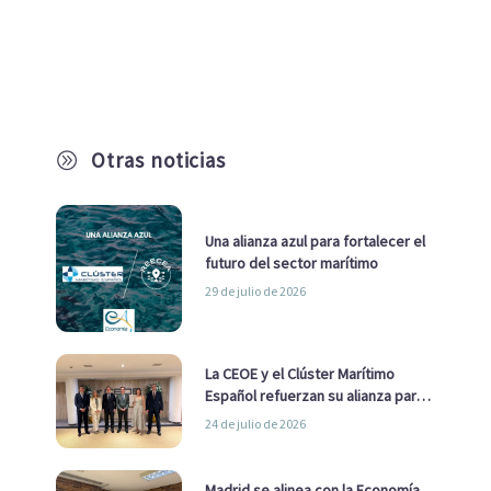
Otras noticias
A
Una alianza azul para fortalecer el
futuro del sector marítimo
29 de julio de 2026
La CEOE y el Clúster Marítimo
Español refuerzan su alianza para
impulsar una estrategia Nacional
24 de julio de 2026
de Economía Azul
Madrid se alinea con la Economía