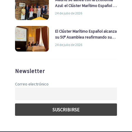
Azul: el Clúster Marítimo Español y
la Real Liga Naval avanzan alianzas
24 de julio de 2026
con el Ayuntamiento
El Clúster Marítimo Español alcanza
su 50ª Asamblea reafirmando su
liderazgo en la Economía Azul
24 de julio de 2026
Newsletter
Correo electrónico