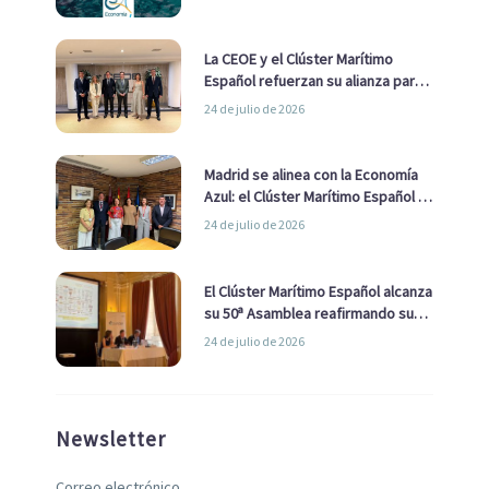
La CEOE y el Clúster Marítimo
Español refuerzan su alianza para
impulsar una estrategia Nacional
24 de julio de 2026
de Economía Azul
Madrid se alinea con la Economía
Azul: el Clúster Marítimo Español y
la Real Liga Naval avanzan alianzas
24 de julio de 2026
con el Ayuntamiento
El Clúster Marítimo Español alcanza
su 50ª Asamblea reafirmando su
liderazgo en la Economía Azul
24 de julio de 2026
Newsletter
Correo electrónico