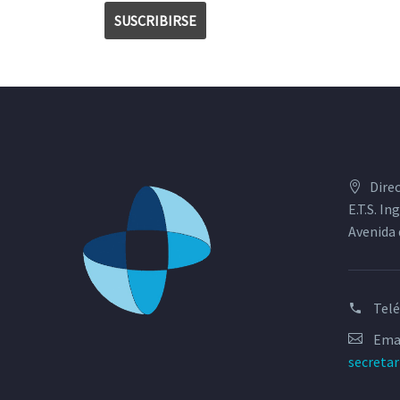
Dire
E.T.S. I
Avenida 
Tel
Emai
secreta