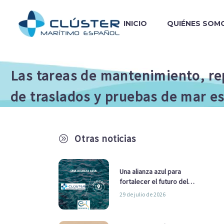
INICIO
QUIÉNES SOM
Las tareas de mantenimiento, rep
de traslados y pruebas de mar es
Otras noticias
A
Una alianza azul para
fortalecer el futuro del
sector marítimo
29 de julio de 2026