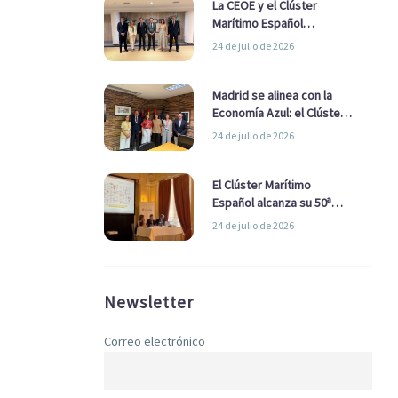
La CEOE y el Clúster
Marítimo Español
refuerzan su alianza para
24 de julio de 2026
impulsar una estrategia
Nacional de Economía Azul
Madrid se alinea con la
Economía Azul: el Clúster
Marítimo Español y la Real
24 de julio de 2026
Liga Naval avanzan
alianzas con el
Ayuntamiento
El Clúster Marítimo
Español alcanza su 50ª
Asamblea reafirmando su
24 de julio de 2026
liderazgo en la Economía
Azul
Newsletter
Correo electrónico