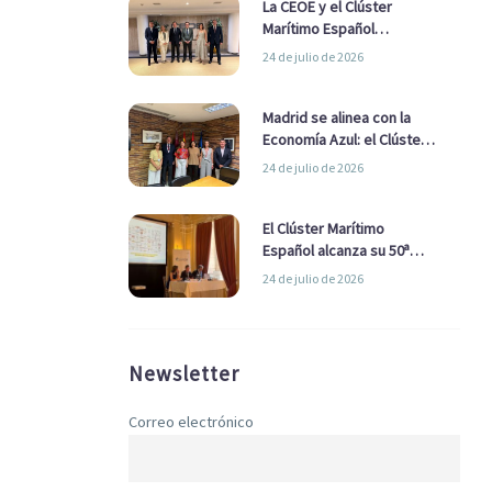
La CEOE y el Clúster
Marítimo Español
refuerzan su alianza para
24 de julio de 2026
impulsar una estrategia
Nacional de Economía Azul
Madrid se alinea con la
Economía Azul: el Clúster
Marítimo Español y la Real
24 de julio de 2026
Liga Naval avanzan
alianzas con el
Ayuntamiento
El Clúster Marítimo
Español alcanza su 50ª
Asamblea reafirmando su
24 de julio de 2026
liderazgo en la Economía
Azul
Newsletter
Correo electrónico