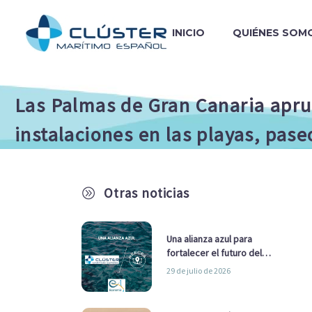
INICIO
QUIÉNES SOM
Las Palmas de Gran Canaria apru
instalaciones en las playas, pase
Otras noticias
A
Una alianza azul para
fortalecer el futuro del
sector marítimo
29 de julio de 2026