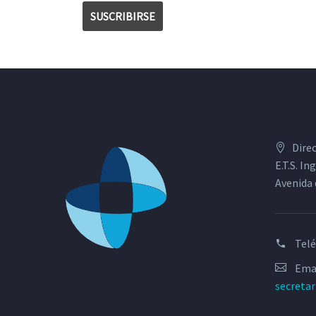
Dire
E.T.S. I
Avenida 
Tel
Emai
secreta